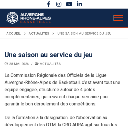
Aller
au
contenu
ACCUEIL
ACTUALITÉS
UNE SAISON AU SERVICE DU JEU
LIGUE
Une saison au service du jeu
28 MAI 2026
/
ACTUALITÉS
Présentation
ACTUALITÉS
La Commission Régionale des Officiels de la Ligue
COMPÉTITIONS
Bureau directeur
Auvergne-Rhône-Alpes de Basketball, c’est avant tout une
Calendrier sportif
ACTIVITÉS
Comité directeur
équipe engagée, structurée autour de 4 pôles
complémentaires, qui œuvrent chaque semaine pour
Évènements
DOCUMENTATION
Règlements
Carrière
garantir le bon déroulement des compétitions.
Secrétariat & comptabilité
ANNONCES
AuRA en rose
Basket Citoyen
Coupe territoriale
Budget & chiffres clés
De la formation à la désignation, de l’observation au
développement des OTM, la CRO AURA agit sur tous les
Bulletins officiels
Assemblée Générale
Basket Santé
Finales régionales
Partenaires