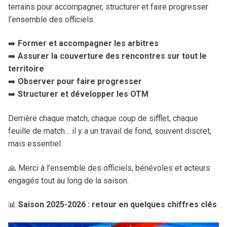
terrains pour accompagner, structurer et faire progresser
Procès-Verbaux
Camps AuRA
3×3
Engagements
l’ensemble des officiels.
Charte graphique
Comité directeur
Commissions
Camps Arbitres
Démarche clubs
Brûlages
➡️
Former et accompagner les arbitres
Rechercher
➡️
Assurer la couverture des rencontres sur tout le
:
Bureau directeur
Sportive
Coupe Territoriale
Basket Féminin
Discipline
territoire
➡️
Observer pour faire progresser
Dossiers disciplinaires
Technique
Challenge Benjamin(e)s
Micro Basket
➡️
Structurer et développer les OTM
Assemblées Générales
C.R.O.
Finales régionales
Ruralité
Derrière chaque match, chaque coup de sifflet, chaque
Surclassements
Médicale
Masters AuRA 3×3
Formation joueur (Pôle Espoirs)
feuille de match… il y a un travail de fond, souvent discret,
mais essentiel.
Miss Match
Formation entraîneur
🙏 Merci à l’ensemble des officiels, bénévoles et acteurs
Stage Basket Santé
Formation dirigeant
engagés tout au long de la saison.
Tournoi Inter-Comités U13
📊
Saison 2025-2026 : retour en quelques chiffres clés
Tournoi des Étoiles