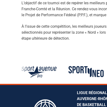
L’objectif de ce tournoi est de repérer les meille
Bulletins officie
Assemblée Géné
Basket Santé
Finales régiona
Partenaires
Franche-Comté et la Réunion. Ce rendez-vous incont
Procès-Verbaux
Camps AuRA
3×3
Engagements
le Projet de Performance Fédéral (P.P.F.), et marqu
Charte graphiq
Comité directeu
Commissions
Camps Arbitres
Démarche club
Brûlages
À l’issue de cette compétition, les meilleurs joueurs
sélectionnés pour représenter la zone « Nord » lor
Bureau directeu
Sportive
Coupe Territoria
Basket Féminin
Discipline
étape ultérieure de détection.
Dossiers discipl
Technique
Challenge Benj
Micro Basket
Assemblées Gén
C.R.O.
Finales régiona
Ruralité
Surclassement
Médicale
Masters AuRA 
Formation joueu
Miss Match
Formation entra
Stage Basket S
Formation dirig
LIGUE RÉGIONA
Tournoi Inter-C
AUVERGNE-RHÔ
DE BASKETBALL