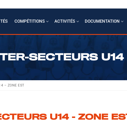
ITÉS
COMPÉTITIONS
ACTIVITÉS
DOCUMENTATION
NTER-SECTEURS U14 
r
14 – ZONE EST
if
r
CTEURS U14 - ZONE ES
mptabilité
le
s clés