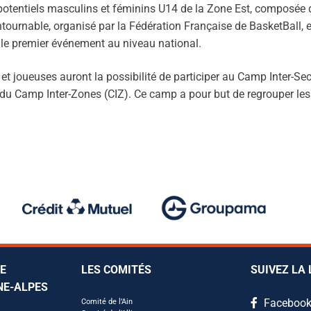
urs potentiels masculins et féminins U14 de la Zone Est, compos
ls
rale
les
ournable, organisé par la Fédération Française de BasketBall, es
e le premier événement au niveau national.
ue
r
s
 et joueuses auront la possibilité de participer au Camp Inter-Sec
s du Camp Inter-Zones (CIZ). Ce camp a pour but de regrouper les
r
le
inaires
amin(e)s
érales
les
s
3×3
r (Pôle Espoirs)
îneur
anté
eant
LE
LES COMITÉS
SUIVEZ LA 
omités U13
NE-ALPES
Faceboo
Comité de l’Ain