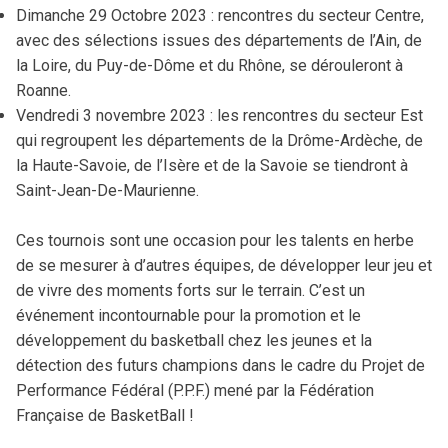
Dimanche 29 Octobre 2023 : rencontres du secteur Centre,
Tournoi Inter-Zones U13
avec des sélections issues des départements de l’Ain, de
la Loire, du Puy-de-Dôme et du Rhône, se dérouleront à
Tournoi Inter-Secteurs U14
Roanne.
Tournoi Inter-Pôles U15
Vendredi 3 novembre 2023 : les rencontres du secteur Est
qui regroupent les départements de la Drôme-Ardèche, de
Tournoi 3×3 des Pôles
la Haute-Savoie, de l’Isère et de la Savoie se tiendront à
Saint-Jean-De-Maurienne.
Académie Christian Jallon
Ces tournois sont une occasion pour les talents en herbe
de se mesurer à d’autres équipes, de développer leur jeu et
de vivre des moments forts sur le terrain. C’est un
événement incontournable pour la promotion et le
développement du basketball chez les jeunes et la
détection des futurs champions dans le cadre du Projet de
Performance Fédéral (P.P.F.) mené par la Fédération
Française de BasketBall !