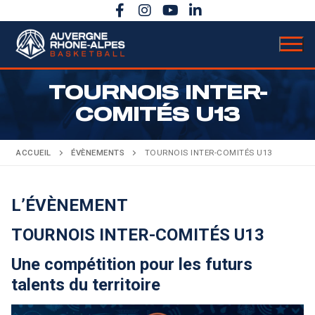
Aller
au
contenu
TOURNOIS INTER-
COMITÉS U13
LIGUE
ACCUEIL
ÉVÈNEMENTS
TOURNOIS INTER-COMITÉS U13
Présentation
ACTUALITÉS
COMPÉTITIONS
Bureau directeur
L’ÉVÈNEMENT
Calendrier sportif
ACTIVITÉS
Comité directeur
TOURNOIS INTER-COMITÉS U13
Évènements
DOCUMENTATION
Règlements
Carrière
Une compétition pour les futurs
Secrétariat & comptabilité
ANNONCES
AuRA en rose
Basket Citoyen
Coupe territoriale
talents du territoire
Budget & chiffres clés
Bulletins officiels
Assemblée Générale
Basket Santé
Finales régionales
Partenaires