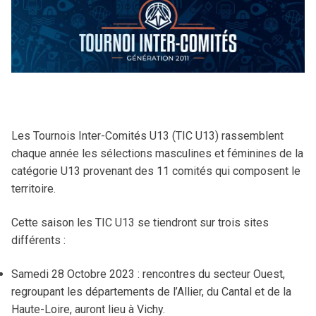
Procès-Verbaux
Camps AuRA
3×3
Engagements
Charte graphique
Comité directeur
Commissions
Camps Arbitres
Démarche clubs
Brûlages
Rechercher
:
Bureau directeur
Sportive
Coupe Territoriale
Basket Féminin
Discipline
Dossiers disciplinaires
Technique
Challenge Benjamin(e)s
Micro Basket
Les Tournois Inter-Comités U13 (TIC U13) rassemblent
Assemblées Générales
C.R.O.
Finales régionales
Ruralité
chaque année les sélections masculines et féminines de la
catégorie U13 provenant des 11 comités qui composent le
Surclassements
Médicale
Masters AuRA 3×3
Formation joueur (Pôle Espoirs)
territoire.
Miss Match
Formation entraîneur
Cette saison les TIC U13 se tiendront sur trois sites
différents :
Stage Basket Santé
Formation dirigeant
Tournoi Inter-Comités U13
Samedi 28 Octobre 2023 : rencontres du secteur Ouest,
regroupant les départements de l’Allier, du Cantal et de la
Tournoi des Étoiles
Haute-Loire, auront lieu à Vichy.