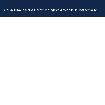
© 2026 AuRABasketBall ·
Mentions légales & politique de confidentialité