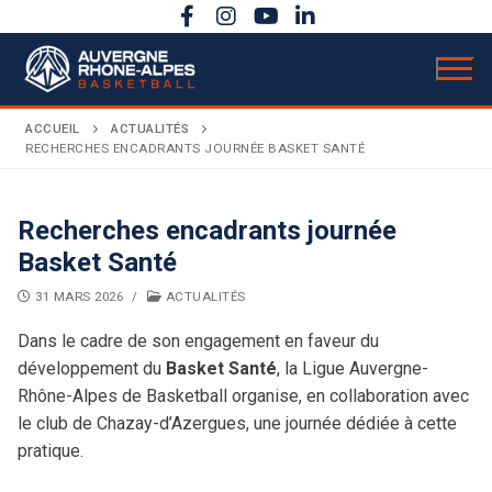
Aller
au
contenu
ACCUEIL
ACTUALITÉS
RECHERCHES ENCADRANTS JOURNÉE BASKET SANTÉ
LIGUE
Recherches encadrants journée
Présentation
ACTUALITÉS
Basket Santé
COMPÉTITIONS
Bureau directeur
31 MARS 2026
/
ACTUALITÉS
Calendrier sportif
ACTIVITÉS
Dans le cadre de son engagement en faveur du
Comité directeur
développement du
Basket Santé
, la Ligue Auvergne-
Évènements
DOCUMENTATION
Règlements
Carrière
Rhône-Alpes de Basketball organise, en collaboration avec
le club de Chazay-d’Azergues, une journée dédiée à cette
Secrétariat & comptabilité
ANNONCES
AuRA en rose
Basket Citoyen
Coupe territoriale
Budget & chiffres clés
pratique.
Bulletins officiels
Assemblée Générale
Basket Santé
Finales régionales
Partenaires