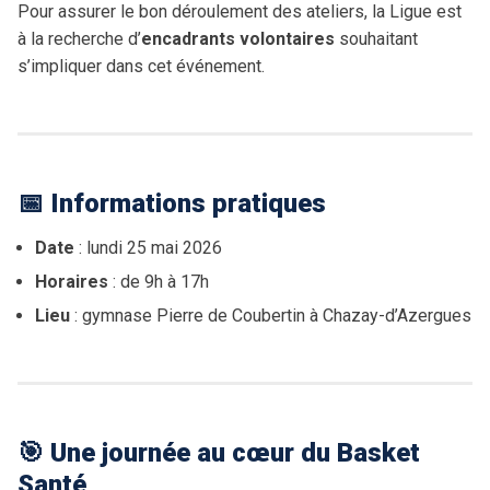
Pour assurer le bon déroulement des ateliers, la Ligue est
Procès-Verbaux
Camps AuRA
à la recherche d’
encadrants volontaires
souhaitant
3×3
Engagements
Charte graphique
s’impliquer dans cet événement.
Comité directeur
Commissions
Camps Arbitres
Démarche clubs
Brûlages
Rechercher
:
Bureau directeur
Sportive
Coupe Territoriale
Basket Féminin
Discipline
Dossiers disciplinaires
Technique
Challenge Benjamin(e)s
Micro Basket
📅 Informations pratiques
Assemblées Générales
C.R.O.
Finales régionales
Ruralité
Date
: lundi 25 mai 2026
Surclassements
Médicale
Masters AuRA 3×3
Formation joueur (Pôle Espoirs)
Horaires
: de 9h à 17h
Lieu
: gymnase Pierre de Coubertin à Chazay-d’Azergues
Miss Match
Formation entraîneur
Stage Basket Santé
Formation dirigeant
Tournoi Inter-Comités U13
🎯 Une journée au cœur du Basket
Tournoi des Étoiles
Santé