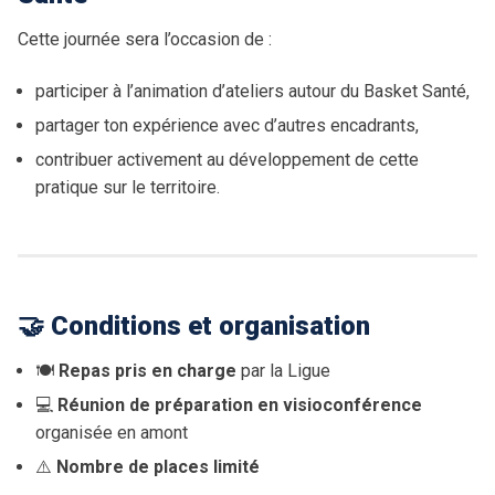
Tournoi Inter-Zones U13
Cette journée sera l’occasion de :
Tournoi Inter-Secteurs U14
participer à l’animation d’ateliers autour du Basket Santé,
Tournoi Inter-Pôles U15
partager ton expérience avec d’autres encadrants,
contribuer activement au développement de cette
Tournoi 3×3 des Pôles
pratique sur le territoire.
Académie Christian Jallon
🤝 Conditions et organisation
🍽
Repas pris en charge
par la Ligue
💻
Réunion de préparation en visioconférence
organisée en amont
⚠️
Nombre de places limité