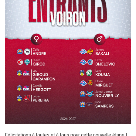
Tournoi Inter-Zones U13
Tournoi Inter-Secteurs U14
Tournoi Inter-Pôles U15
Tournoi 3×3 des Pôles
Académie Christian Jallon
Félicitations à toutes et à tous pour cette nouvelle étape !