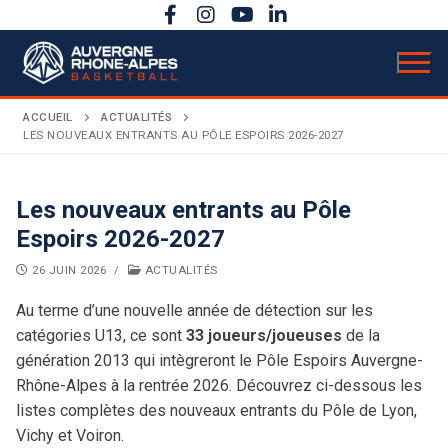
Aller
au
contenu
ACCUEIL
ACTUALITÉS
LES NOUVEAUX ENTRANTS AU PÔLE ESPOIRS 2026-2027
LIGUE
Les nouveaux entrants au Pôle
Présentation
ACTUALITÉS
Espoirs 2026-2027
COMPÉTITIONS
Bureau directeur
26 JUIN 2026
/
ACTUALITÉS
Calendrier sportif
ACTIVITÉS
Au terme d’une nouvelle année de détection sur les
Comité directeur
catégories U13, ce sont
33 joueurs/joueuses
de la
Évènements
DOCUMENTATION
Règlements
Carrière
génération 2013 qui intègreront le Pôle Espoirs Auvergne-
Rhône-Alpes à la rentrée 2026. Découvrez ci-dessous les
Secrétariat & comptabilité
ANNONCES
AuRA en rose
Basket Citoyen
Coupe territoriale
Budget & chiffres clés
listes complètes des nouveaux entrants du Pôle de Lyon,
Vichy et Voiron.
Bulletins officiels
Assemblée Générale
Basket Santé
Finales régionales
Partenaires