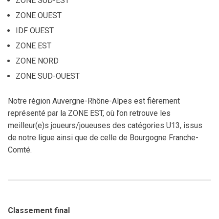
ZONE SUD-EST
ZONE OUEST
Procès-Verbaux
Camps AuRA
3×3
Engagements
Charte graphique
IDF OUEST
Comité directeur
Commissions
Camps Arbitres
Démarche clubs
Brûlages
Rechercher
ZONE EST
:
Bureau directeur
Sportive
Coupe Territoriale
Basket Féminin
Discipline
ZONE NORD
ZONE SUD-OUEST
Dossiers disciplinaires
Technique
Challenge Benjamin(e)s
Micro Basket
Notre région Auvergne-Rhône-Alpes est fièrement
Assemblées Générales
C.R.O.
Finales régionales
Ruralité
représenté par la ZONE EST, où l’on retrouve les
Surclassements
Médicale
Masters AuRA 3×3
Formation joueur (Pôle Espoirs)
meilleur(e)s joueurs/joueuses des catégories U13, issus
de notre ligue ainsi que de celle de Bourgogne Franche-
Miss Match
Formation entraîneur
Comté.
Stage Basket Santé
Formation dirigeant
Tournoi Inter-Comités U13
Tournoi des Étoiles
Classement final