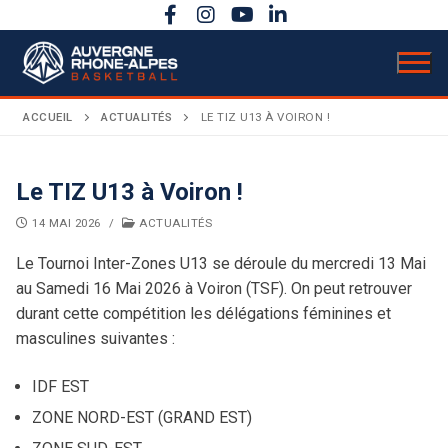
Aller
au
contenu
ACCUEIL
ACTUALITÉS
LE TIZ U13 À VOIRON !
LIGUE
Le TIZ U13 à Voiron !
14 MAI 2026
/
ACTUALITÉS
Présentation
ACTUALITÉS
Le Tournoi Inter-Zones U13 se déroule du mercredi 13 Mai
COMPÉTITIONS
Bureau directeur
au Samedi 16 Mai 2026 à Voiron (TSF). On peut retrouver
Calendrier sportif
ACTIVITÉS
Comité directeur
durant cette compétition les délégations féminines et
masculines suivantes :
Évènements
DOCUMENTATION
Règlements
Carrière
IDF EST
Secrétariat & comptabilité
ANNONCES
AuRA en rose
Basket Citoyen
Coupe territoriale
Budget & chiffres clés
ZONE NORD-EST (GRAND EST)
Bulletins officiels
Assemblée Générale
Basket Santé
Finales régionales
Partenaires