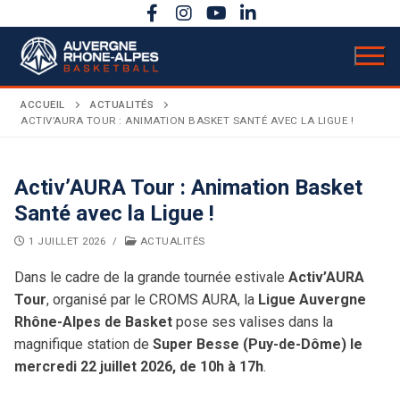
Aller
au
contenu
ACCUEIL
ACTUALITÉS
ACTIV’AURA TOUR : ANIMATION BASKET SANTÉ AVEC LA LIGUE !
LIGUE
Activ’AURA Tour : Animation Basket
Présentation
ACTUALITÉS
Santé avec la Ligue !
COMPÉTITIONS
Bureau directeur
1 JUILLET 2026
/
ACTUALITÉS
Calendrier sportif
ACTIVITÉS
Dans le cadre de la grande tournée estivale
Activ’AURA
Comité directeur
Tour
, organisé par le CROMS AURA, la
Ligue Auvergne
Évènements
DOCUMENTATION
Règlements
Carrière
Rhône-Alpes de Basket
pose ses valises dans la
magnifique station de
Super Besse (Puy-de-Dôme) le
Secrétariat & comptabilité
ANNONCES
AuRA en rose
Basket Citoyen
Coupe territoriale
Budget & chiffres clés
mercredi 22 juillet 2026, de 10h à 17h
.
Bulletins officiels
Assemblée Générale
Basket Santé
Finales régionales
Partenaires