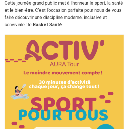
Cette journée grand public met à l’honneur le sport, la santé
Procès-Verbaux
Camps AuRA
et le bien-être. C’est l’occasion parfaite pour nous de vous
3×3
Engagements
Charte graphique
faire découvrir une discipline moderne, inclusive et
Comité directeur
Commissions
Camps Arbitres
Démarche clubs
Brûlages
conviviale : le
Basket Santé
.
Rechercher
:
Bureau directeur
Sportive
Coupe Territoriale
Basket Féminin
Discipline
Dossiers disciplinaires
Technique
Challenge Benjamin(e)s
Micro Basket
Assemblées Générales
C.R.O.
Finales régionales
Ruralité
Surclassements
Médicale
Masters AuRA 3×3
Formation joueur (Pôle Espoirs)
Miss Match
Formation entraîneur
Stage Basket Santé
Formation dirigeant
Tournoi Inter-Comités U13
Tournoi des Étoiles