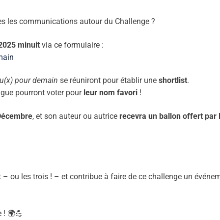
tes les communications autour du Challenge ?
2025 minuit
via ce formulaire :
main
eu(x) pour demain
se réuniront pour établir une
shortlist
.
Ligue pourront voter pour
leur nom favori
!
 Décembre
, et son auteur ou autrice
recevra un ballon offert par 
– ou les trois ! – et contribue à faire de ce challenge un événe
 ! 🌍💪