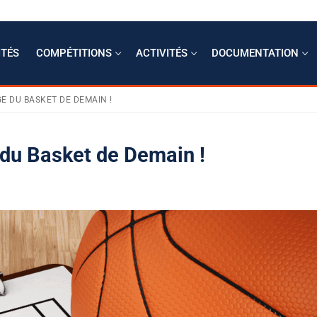
ITÉS
COMPÉTITIONS
ACTIVITÉS
DOCUMENTATION
 DU BASKET DE DEMAIN !
du Basket de Demain !
r
if
r
mptabilité
le
s clés