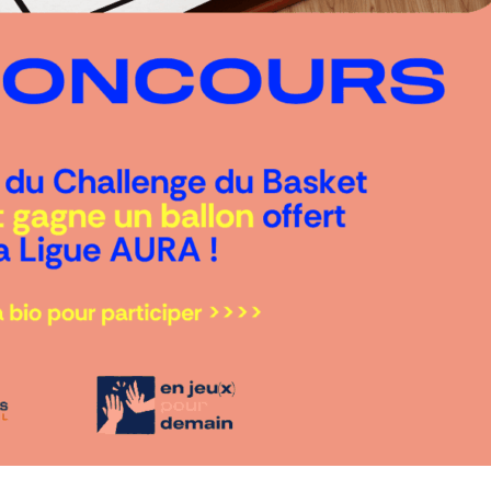
iles
ones U13
ecteurs U14
ôles U15
s Pôles
ian Jallon