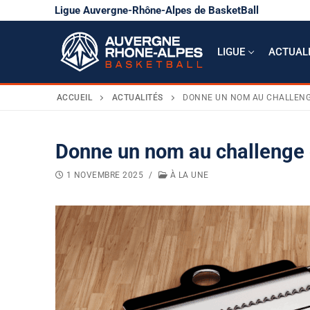
Aller
Ligue Auvergne-Rhône-Alpes de BasketBall
au
contenu
LIGUE
ACTUAL
ACCUEIL
ACTUALITÉS
DONNE UN NOM AU CHALLENGE
LIGUE
Donne un nom au challenge 
Présentation
ACTUALITÉS
1 NOVEMBRE 2025
/
À LA UNE
COMPÉTITIONS
Bureau directeu
Calendrier sport
ACTIVITÉS
Comité directeu
Évènements
DOCUMENTATION
Règlements
Carrière
Secrétariat & co
ANNONCES
AuRA en rose
Basket Citoyen
Coupe territoria
Budget & chiffre