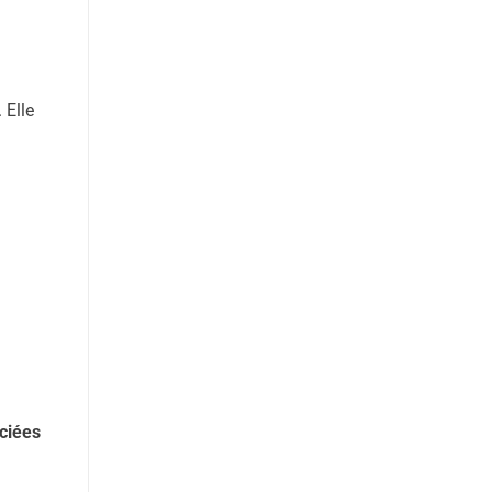
 Elle
nciées