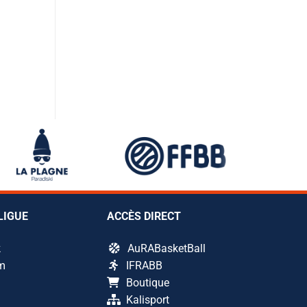
LIGUE
ACCÈS DIRECT
k
AuRABasketBall
m
IFRABB
Boutique
Kalisport