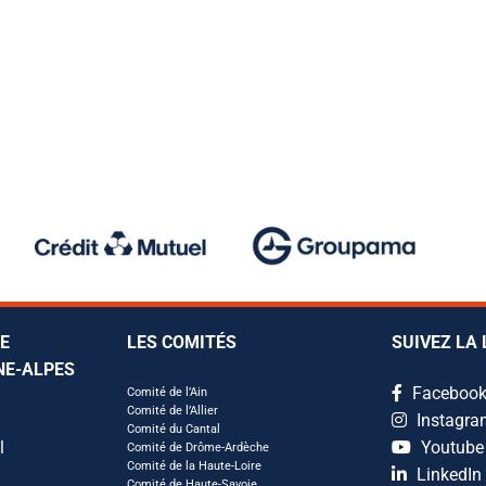
LE
LES COMITÉS
SUIVEZ LA 
NE-ALPES
Faceboo
Comité de l’Ain
Comité de l’Allier
Instagra
Comité du Cantal
l
Youtube
Comité de Drôme-Ardèche
Comité de la Haute-Loire
LinkedIn
Comité de Haute-Savoie