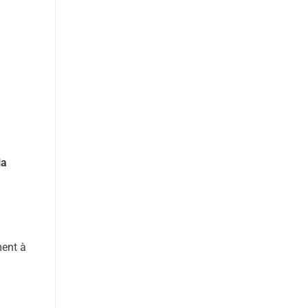
la
ment à