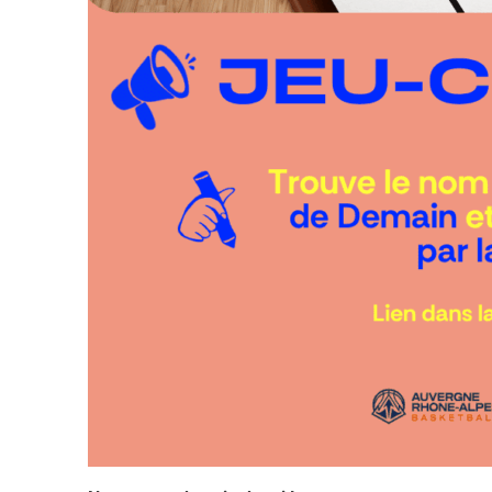
Tournoi des Éto
Tournoi Inter-Z
Tournoi Inter-S
Tournoi Inter-P
Tournoi 3×3 de
Académie Christ