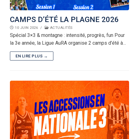
Tournoi Inter-Zones U13
CAMPS D’ÉTÉ LA PLAGNE 2026
Tournoi Inter-Secteurs U14
10 JUIN 2026
/
ACTUALITÉS
Tournoi Inter-Pôles U15
Spécial 3×3 & montagne : intensité, progrès, fun Pour
la 3e année, la Ligue AuRA organise 2 camps d’été à…
Tournoi 3×3 des Pôles
EN LIRE PLUS →
Académie Christian Jallon