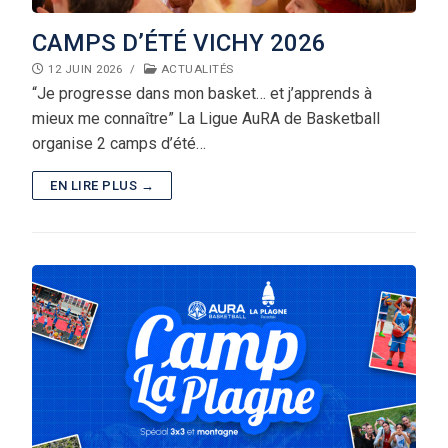
Procès-Verbaux
Camps AuRA
3×3
Engagements
CAMPS D’ÉTÉ VICHY 2026
Charte graphique
12 JUIN 2026
/
ACTUALITÉS
Comité directeur
Commissions
Camps Arbitres
Démarche clubs
Brûlages
Rechercher
“Je progresse dans mon basket… et j’apprends à
:
mieux me connaître” La Ligue AuRA de Basketball
Bureau directeur
Sportive
Coupe Territoriale
Basket Féminin
Discipline
organise 2 camps d’été…
Dossiers disciplinaires
Technique
Challenge Benjamin(e)s
Micro Basket
EN LIRE PLUS →
Assemblées Générales
C.R.O.
Finales régionales
Ruralité
Surclassements
Médicale
Masters AuRA 3×3
Formation joueur (Pôle Espoirs)
Miss Match
Formation entraîneur
Stage Basket Santé
Formation dirigeant
Tournoi Inter-Comités U13
Tournoi des Étoiles